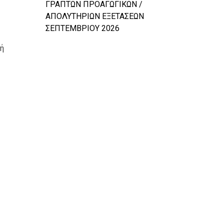
ΓΡΑΠΤΩΝ ΠΡΟΑΓΩΓΙΚΩΝ /
ΑΠΟΛΥΤΗΡΙΩΝ ΕΞΕΤΑΣΕΩΝ
ΣΕΠΤΕΜΒΡΙΟΥ 2026
λή
κτήσουν
τέρια
Παράσταση Θεατρικής Ομάδας του
1ου Γυμνασίου Κω
ο τους.
ού 2025
Αποφοίτηση Τάξης 2026!
Κατηγορίες