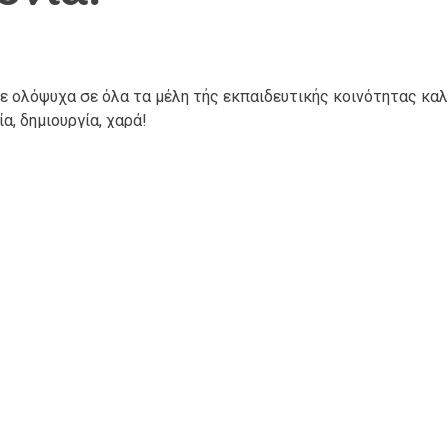
ε ολόψυχα σε όλα τα μέλη τής εκπαιδευτικής κοινότητας κα
α, δημιουργία, χαρά!
ια καλή πρόοδο. Με επιμονή υπομονή και προσπάθεια να κατα
εξιότητες και να καλλιεργήσουν ήθος. “Βάζουμε στόχο τα ασ
εία στην οικογένειά τους.
ιοδοξία, έμπνευση και αντοχές στο δύσκολο παιδαγωγικό έργ
Επόμενο:
Ημέρα Αθλητισμ