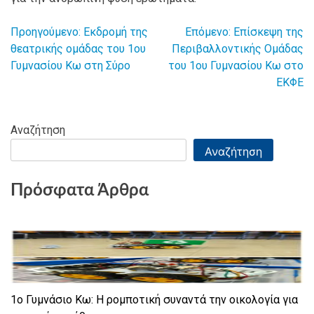
Προηγούμενο:
Εκδρομή της
Επόμενο:
Επίσκεψη της
Πλοήγηση
θεατρικής ομάδας του 1ου
Περιβαλλοντικής Ομάδας
Γυμνασίου Κω στη Σύρο
του 1ου Γυμνασίου Κω στο
άρθρων
ΕΚΦΕ
Αναζήτηση
Αναζήτηση
Πρόσφατα Άρθρα
1ο Γυμνάσιο Κω: Η ρομποτική συναντά την οικολογία για