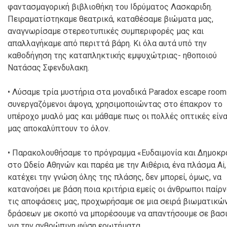
φαντασμαγορική βιβλιοθήκη του Ιδρύματος Λασκαριδη.
Πειραματίστηκαμε θεατρικά, καταθέσαμε βιώματα μας,
αναγνωρίσαμε στερεοτυπικές συμπεριφορές μας και
απαλλαγήκαμε από περιττά βάρη. Κι όλα αυτά υπό την
καθοδήγηση της καταπληκτικής εμψυχώτριας- ηθοποιού
Νατάσας Σφενδυλακη.
• Λύσαμε τρία μυστήρια στα μοναδικά Paradox escape room
συνεργαζόμενοι άψογα, χρησιμοποιώντας στο έπακρον το
υπέροχο μυαλό μας και μάθαμε πως οι πολλές οπτικές είνα
μας αποκαλύπτουν το όλον.
• Παρακολουθήσαμε το πρόγραμμα «Ευδαιμονία και Δημοκρ
στο Ωδείο Αθηνών και παρέα με την Αιθέρια, ένα πλάσμα Ai,
κατέχει την γνώση όλης της πλάσης, δεν μπορεί, όμως, να
κατανοήσει με βάση ποια κριτήρια εμείς οι άνθρωποι παίρ
τις αποφάσεις μας, προχωρήσαμε σε μια σειρά βιωματικώ
δράσεων με σκοπό να μπορέσουμε να απαντήσουμε σε βασ
για την ανθρώπινη φύση ερωτήματα.