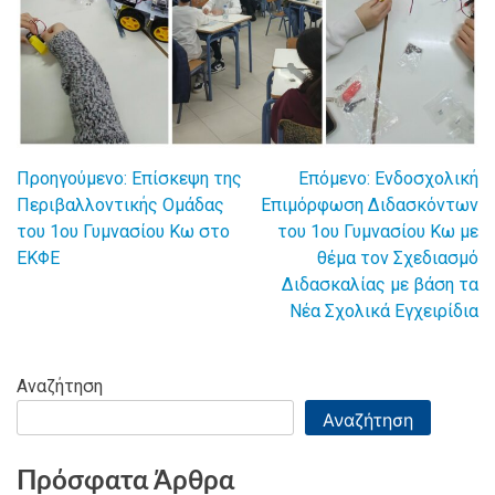
Προηγούμενο:
Επίσκεψη της
Επόμενο:
Ενδοσχολική
Πλοήγηση
Περιβαλλοντικής Ομάδας
Επιμόρφωση Διδασκόντων
του 1ου Γυμνασίου Κω στο
του 1ου Γυμνασίου Κω με
άρθρων
ΕΚΦΕ
θέμα τον Σχεδιασμό
Διδασκαλίας με βάση τα
Νέα Σχολικά Εγχειρίδια
Αναζήτηση
Αναζήτηση
Πρόσφατα Άρθρα