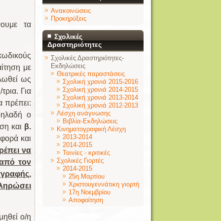
Ανακοινώσεις
Προκηρύξεις
νουμε τα
Σχολικές
Δραστηριότητες
κωδικούς
Σχολικές Δραστηριότητες-
Εκδηλώσεις
ίτηση με
Θεατρικές παραστάσεις
ηλωθεί ως
Σχολική χρονιά 2015-2016
Σχολική χρονιά 2014-2015
τρια. Για
Σχολική χρονιά 2013-2014
α πρέπει:
Σχολική χρονιά 2012-2013
Λέσχη ανάγνωσης
δηλαδή ο
Βιβλία-Εκδηλώσεις
ωση και
β.
Κινηματογραφική Λέσχη
2013-2014
φορά και
2014-2015
ρέπει να
Ταινίες - κριτικές
Σχολικές Γιορτές
από τον
2014-2015
γραφής,
25η Μαρτίου
Χριστουγεννάτικη γιορτή
πληρώσει
17η Νοεμβρίου
Αποφοίτηση
μηθεί ο/η