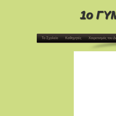
1ο ΓΥ
Το Σχολείο
Καθηγητές
Χαιρετισμός του 