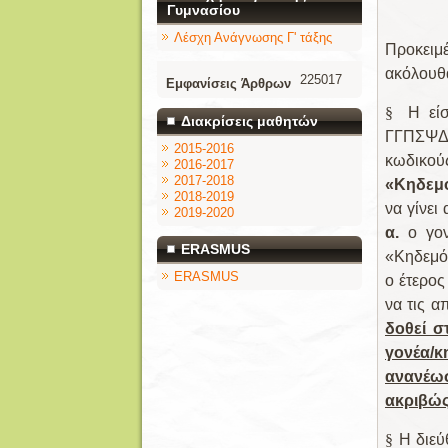
Γυμνασίου
Λέσχη Ανάγνωσης Γ' τάξης
Προκειμ
ακόλουθ
225017
Εμφανίσεις Άρθρων
§
Η εί
Διακρίσεις μαθητών
ΓΓΠΣΨΔ 
2015-2016
κωδικούς
2016-2017
2017-2018
«Κηδεμ
2018-2019
να γίνει
2019-2020
α.
ο γον
ERASMUS
«Κηδεμό
ERASMUS
ο έτερο
να τις α
δοθεί 
γονέα/
ανανέωσ
ακριβώς
§
Η διεύ