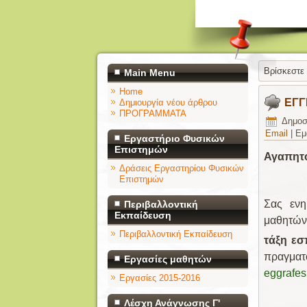
Βρίσκεστε
Main Menu
Home
ΕΓΓ
Δημιουργία νέου άρθρου
ΠΡΟΓΡΑΜΜΑΤΑ
Δημοσ
Email
|
Εμ
Εργαστήριο Φυσικών
Επιστημών
Αγαπητο
Δράσεις Εργαστηρίου Φυσικών
Επιστημών
Σας ενη
Περιβαλλοντική
Εκπαίδευση
μαθητών
Περιβαλλοντική Εκπαίδευση
τάξη εσ
πραγματ
Εργασίες μαθητών
eggrafes
Εργασίες 2015-2016
Λέσχη Ανάγνωσης Γ'