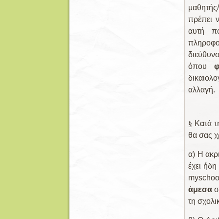
μαθητής/
πρέπει ν
αυτή πο
πληροφ
διεύθυν
όπου
δικαιολ
αλλαγή.
§
Κατά τ
θα σας χ
α)
Η ακρ
έχει ήδη
m
yschoo
άμεσα
σ
τη σχολι