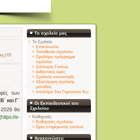
Το σχολείο μας
Το Σχολείο
Επικοινωνία
Τοποθεσία σχολείου
ση
|
Ωρολόγιο πρόγραμμα
σχολείου
Σύλλογος Γονέων
Διδακτικές ώρες
Σχολικός κανονισμός
Αξιολόγηση σχολικής
μονάδας
Ιστολόγιο 1ου Γυμνασίου Κω
αφές των
Β΄ και Γ΄
Οι Εκπαιδευτικοί του
Σχολείου
-2026 θα
Καθηγητές
(
https
://
e
-
Καθηγητές σχολείου
Ώρες ενημέρωσης γονέων
Ανακοινώσεις