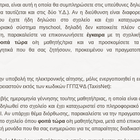
τρια, είναι αυτή η οποία θα συμπληρώσετε στις υπεύθυνες δηλ
α ταυτίζεται και στις δύο Υ.Δ.). Αν η διεύθυνση είναι διαφορ
υ έχετε ήδη δηλώσει στο σχολείο και έχει καταχωρι
οριακό σύστημα
m
yschool, δηλαδή δεν κατοικείτε πλέον σ
ση, παρακαλείστε να επικοινωνήσετε
έγκαιρα
με τη σχολικ
φοιτά τώρα
ο/η μαθητής/τρια και να προσκομίσετε τα
ογητικά που θα σας ζητήσουν, προκειμένου να πραγματοπ
ην υποβολή της ηλεκτρονικής αίτησης, μόλις ενεργοποιηθεί η 
ρειαστούν εκτός των κωδικών
ΓΓΠΣΨΔ (TaxisNet)
:
ιβής ημερομηνία γέννησης του/της μαθητή/τριας, η οποία είναι
 δηλωθεί στο σχολείο και έχει καταχωριστεί στο πληροφοριακ
l. Αν υπάρχει θέμα διόρθωσης, παρακαλείστε να την πραγματ
το σχολείο όπου
φοιτά τώρα
ο/η μαθητής/τρια, μετά από επικο
κή μονάδα που θα σας ενημερώσει για τις απαραίτητες διαδικασί