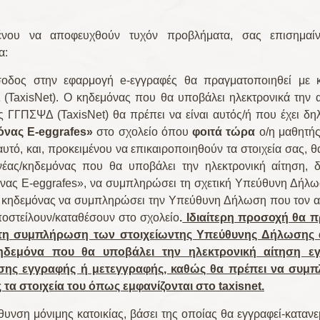
ένου να αποφευχθούν τυχόν προβλήματα, σας επισημαί
α:
σοδος στην εφαρμογή e-εγγραφές θα πραγματοποιηθεί με 
(TaxisNet). Ο κηδεμόνας που θα υποβάλει ηλεκτρονικά την α
 ΓΓΠΣΨΔ (TaxisNet) θα πρέπει να είναι αυτός/ή που έχει δ
όνας
E
-eggrafes»
στο σχολείο όπου
φοιτά τώρα
ο/η μαθητής/
 αυτό, και, προκειμένου να επικαιροποιηθούν τα στοιχεία σας, θ
έας/κηδεμόνας που θα υποβάλει την ηλεκτρονική αίτηση, 
νας E-eggrafes», να συμπληρώσει τη σχετική Υπεύθυνη Δήλ
ς κηδεμόνας να συμπληρώσει την Υπεύθυνη Δήλωση που τον α
ποστείλουν/καταθέσουν στο σχολείο
.
Ιδιαίτερη προσοχή θα π
στη συμπλήρωση των στοιχείων
της Υπεύθυνης Δήλωσης 
κηδεμόνα που θα υποβάλει την ηλεκτρονική αίτηση εγ
ης εγγραφής ή μετεγγραφής, καθώς θα πρέπει να συμ
 τα στοιχεία του όπως εμφανίζονται στο
taxisnet
.
θυνση μόνιμης κατοικίας, βάσει της οποίας θα εγγραφεί-κατανε