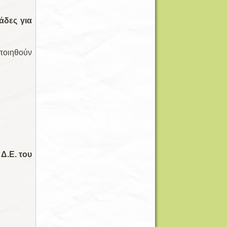
άδες για
ποιηθούν
ου