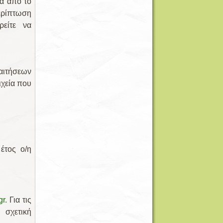
φα από το
ερίπτωση
ρείτε να
αιτήσεων
ιχεία που
έτος ο/η
r.
Για τις
 σχετική