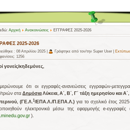
 εδώ:
Αρχική
Ανακοινώσεις
ΕΓΓΡΑΦΕΣ 2025-2026
ΡΑΦΕΣ 2025-2026
ιεύθηκε : 08 Απριλίου 2025
|
Γράφτηκε από τον/την Super User
|
Εκτύπω
φανίσεις: 1256
ί γονείς/κηδεμόνες,
μερώνουμε ότι οι εγγραφές-ανανεώσεις εγγραφών-μετεγγρ
/τριών στα
Δημόσια
Λύκεια, Α΄, Β΄, Γ΄ τάξη ημερησίου και Α΄, 
1
περινού, (ΓΕ.Λ.
/ΕΠΑ.Λ./Π.ΕΠΑ.Λ.)
για το σχολικό έτος 2025
οποιηθούν ηλεκτρονικά μέσω της εφαρμογής e-εγγραφές 
.
minedu
.
gov
.
gr
).