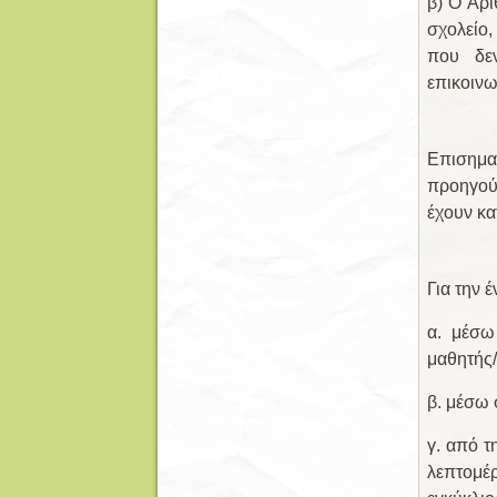
β) Ο Αρι
σχολείο
που δεν
επικοινω
Επισημα
προηγούμ
έχουν κα
Για την 
α. μέσω
μαθητής/
β. μέσω 
γ. από 
λεπτομέ