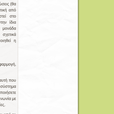
ώσεις (θα
ετική από
στεί στο
την ίδια
ή μονάδα
 σχετικά
οιηθεί η
εφαρμογή,
 αυτή που
ό σύστημα
οποιήσετε
ινωνία με
ες.