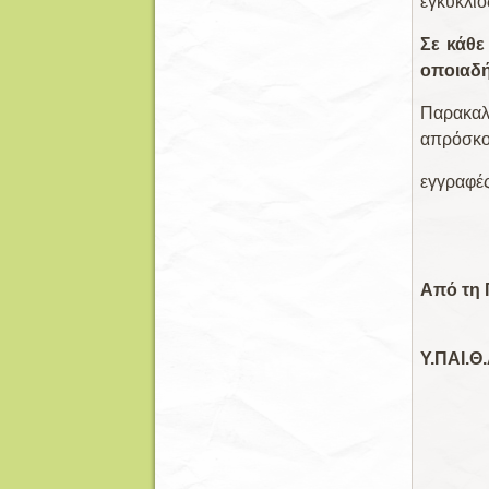
εγκύκλιο
Σε κάθε
οποιαδή
Παρακαλ
απρόσκο
εγγραφές
Από τη 
Π
Υ.ΠΑΙ.Θ.