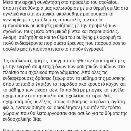
Μετά την αρχική συνάντηση στο προαύλιο του σχολείου,
όπου η διευθύντρια μας καλωσόρισε με μια θερμή ομιλία στα
αγγλικά και στα ισπανικά, ακολούθησε μια ουσιαστική
γνωριμία με τις υπόλοιπες αποστολές την οποία
εμπλούτισαν οι μαθητές μαθήτριες με την προβολή των
σχολείων τους μέσα από μικρά βίντεο και παρουσιάσεις.
Ακόμη, συζητήθηκε και το θέμα του bullying με αφορμή τα
πολύ ενδιαφέροντα πορίσματα έρευνας που παρουσίασε το
σχολείο μας (επισυνάπτεται στο παρόν έγγραφο).
Τις υπόλοιπες ημέρες πραγματοποιήθηκαν δραστηριότητες
με την ενεργό συμμετοχή όλων των μαθητικών ομάδων στο
πλαίσιο του σχολικού προγράμματος. Από όλες τις
ενδιαφέρουσες δράσεις ξεχώρισαν το μάθημα της μουσικής,
όπου τα παιδιά έπαιξαν το παραδοσιακό κρουστό καχόν και
το μάθημα των εικαστικών. Τα παιδιά με μπογιές και πινέλα
σχημάτισαν στο προαύλιο του σχολείου σπειροειδείς
σχηματισμούς με λέξεις, όπως σεβασμός, ασφάλεια, αγάπη
φιλία, ενσυναίσθηση και οριοθέτησαν με αυτόν τον τρόπο
χώρους που θα λειτουργούσαν σαν άσυλο για τα θύματα της
ενδοσχολικής βίας.
Ιδιαίτερη αναφορά πρέπει να γίνει για την ημέρα της