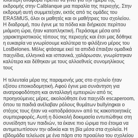
εκδρομής στην Calblanque μια παραλία της περιοχής. Στην
εκδρομή αυτή συμμετείχαν, εκτός από τις ομάδες του
ERASMUS, όλοι οι μαθητές και οι μαθήτριες του σχολείου.
Η διαδρομή, που έγινε με τα πόδια και διήρκεσε περίπου
μιάμιση ώρα, ήταν καταπληκτική. Περάσαμε μέσα από
χαρακτηριστικούς τόπους της περιοχής και έτσι μας δόθηκε
η ευκαιρία να γνωρίσουμε καλύτερα το φιλόξενο μέρος του
LosBelones. Μόλις φτάσαμε εκεί τα απιδιά έπαιξαν ομαδικά
παιχνίδια, ελληνικά και ισπανικά, χαλάρωσαν, γνωρίστηκαν
καλύτερα και δέθηκαν με τους αλλοεθνείς συνομηλίκους
τους
Η τελευταία μέρα της παραμονής μας στο σχολείο ήταν
εξίσου εποικοδομητική. Αφού έγινε μια συνάντηση για
ανατροφοδότηση και ανταλλαγή εμπειριών από τις
προηγούμενες μέρες, ακολούθησε ένα παιχνίδι escaperoom,
όπου τα παιδιά ανέλαβαν ρόλους θυμάτων bullyingκαι ο
στόχος τους ήταν να «αποδράσουν» από τις κακοποιητικές
συμπεριφορές. Αυτή η δύσκολή δοκιμασία εντυπώθηκε στη
συνείδηση των παιδιών, τα έκανε πιο ώριμα πιο έτοιμα να
αντιμετωπίσουν την αδικία και τη βία μέσα στα σχολεία. Η
εβδομάδα τελείωσε με ένα πάρτι στο προαύλιο του σχολείου