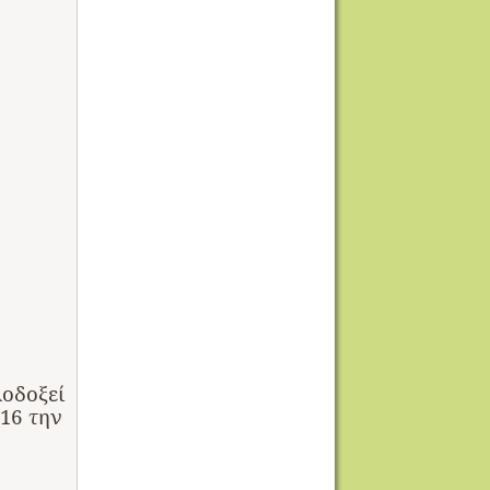
λοδοξεί
016
την