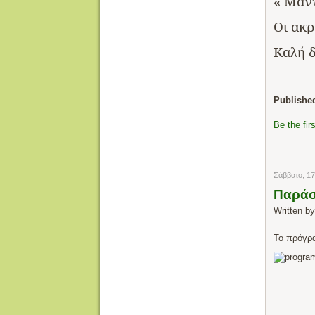
«
Μαν
Οι
ακρ
Καλή
Publishe
Be the fi
Σάββατο, 1
Παράσ
Written b
Το πρόγρ