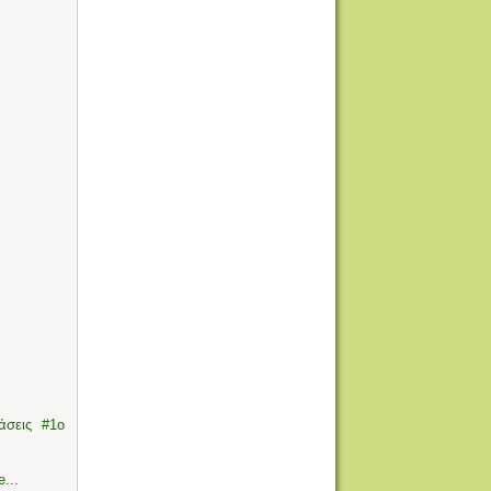
άσεις
1ο
...