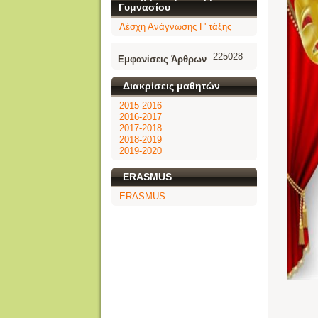
Γυμνασίου
Λέσχη Ανάγνωσης Γ' τάξης
225028
Εμφανίσεις Άρθρων
Διακρίσεις μαθητών
2015-2016
2016-2017
2017-2018
2018-2019
2019-2020
ERASMUS
ERASMUS