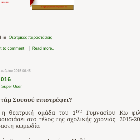
d in
Θεατρικές παραστάσεις
rst to comment!
Read more...
κτωβρίου 2015 06:45
2016
y
Super User
τάμ Σουσού επιστρέφει?
ου
ς
η
θεατρική
ομάδα
του
1
Γυμνασίου
Κω
φι
ρουσιάσει
στο
τέλος
της
σχολικής
χρονιάς
2015-2
ραστη κωμωδία