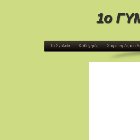
1ο ΓΥ
Το Σχολείο
Καθηγητές
Χαιρετισμός του 