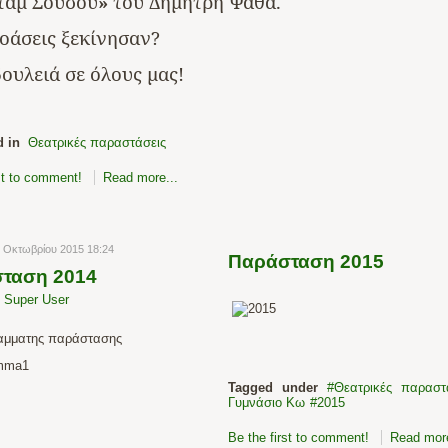
τάμ
Σουσού
»
του
Δημήτρη
Ψαθά
.
οάσεις
ξεκίνησαν
?
δουλειά
σε
όλους
μας
!
d in
Θεατρικές παραστάσεις
rst to comment!
Read more...
7 Οκτωβρίου 2015 18:24
Παράσταση 2015
ταση 2014
y
Super User
αμματης παράστασης
Tagged under
Θεατρικές παραστ
Γυμνάσιο Κω
2015
Be the first to comment!
Read more