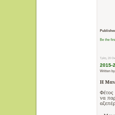
Publishe
Be the fi
Τρίτη, 20 Ο
2015-
Written b
Η Μαν
Φέτο
να
π
α
αξεπέ