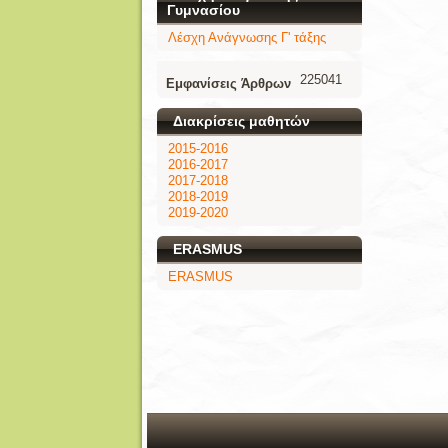
Γυμνασίου
Λέσχη Ανάγνωσης Γ' τάξης
225041
Εμφανίσεις Άρθρων
Διακρίσεις μαθητών
2015-2016
2016-2017
2017-2018
2018-2019
2019-2020
ERASMUS
ERASMUS