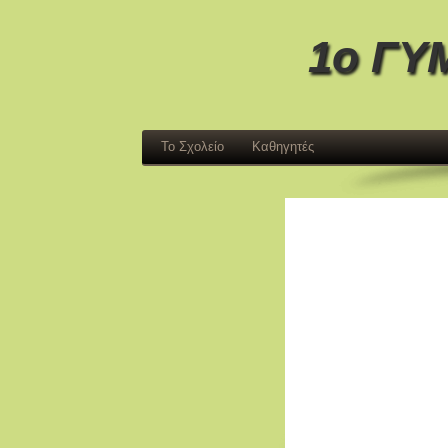
1ο ΓΥ
Το Σχολείο
Καθηγητές