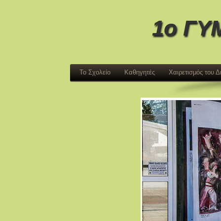
1ο ΓΥ
Το Σχολείο
Καθηγητές
Χαιρετισμός του 